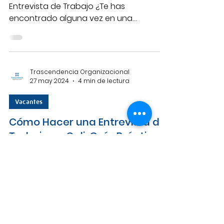
Entrevista de Trabajo ¿Te has
encontrado alguna vez en una
entrevista de trabajo y no sabías qué...
Trascendencia Organizacional
27 may 2024
4 min de lectura
Vacantes
Cómo Hacer una Entrevista de
Trabajo en Cali: Guía Práctica
de Preparación
Prepararse para una entrevista de
trabajo puede marcar la diferencia
entre conseguir el empleo que deseas o
quedarte buscando.