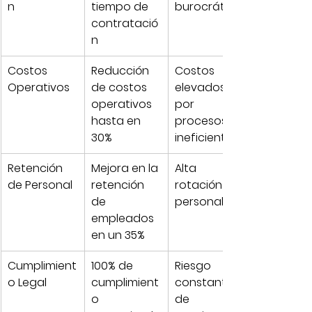
n
tiempo de 
burocrático
contratació
n
Costos 
Reducción 
Costos 
Operativos
de costos 
elevados 
operativos 
por 
hasta en 
procesos 
30%
ineficientes
Retención 
Mejora en la 
Alta 
de Personal
retención 
rotación de 
de 
personal
empleados 
en un 35%
Cumplimient
100% de 
Riesgo 
o Legal
cumplimient
constante 
o 
de 