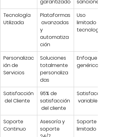
garantizado
sanciones
Tecnología 
Plataformas
Uso 
Utilizada 
 avanzadas 
limitado de 
y 
tecnología
automatiza
ción
Personalizac
Soluciones 
Enfoque 
ión de 
totalmente 
genérico 
Servicios
personaliza
das 
Satisfacción
95% de 
Satisfacción
 del Cliente
satisfacción
 variable  
 del cliente 
Soporte 
Asesoría y 
Soporte 
Continuo
soporte 
limitado 
24/7 