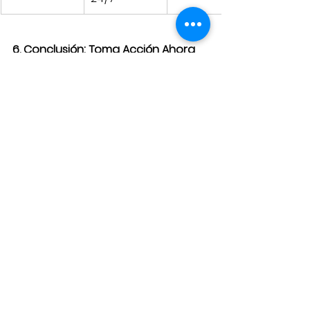
6. Conclusión: Toma Acción Ahora
No dejes que tu empresa se quede 
atrás en el competitivo mercado 
de Cali. Elegir la agencia de empleo 
correcta puede transformar tu 
gestión de recursos humanos y 
llevar tu negocio al siguiente nivel. 
¿Listo para optimizar tu estrategia 
de RRHH?
Haz trascender tu Pyme:
Si buscas optimizar tu estrategia 
de Reclutamiento y RRHH, 
encontrar el mejor talento para tu 
empresa, considera las ventajas 